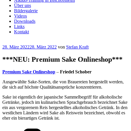
Aikidō-Training in Bischofsheim
Über uns
Bildergalerie
Videos
Downloads
Links
Kontakt
Veröffentlicht
28. März 2022
28. März 2022
von
Stefan Kraft
am
***NEU: Premium Sake Onlineshop***
Premium Sake Onlineshop
–
Friedel Schober
Ausgewählte Sake-Sorten, die von Brauereien hergestellt werden,
die sich auf höchste Qualitätsansprüche konzentrieren.
Sake ist eigentlich der japanische Sammelbegriff für alkoholische
Getränke, jedoch im kulinarischen Sprachgebrauch bezeichnet Sake
ein aus vergorenem Reis hergestelltes alkoholisches Getränk. In den
westlichen Ländern wird Sake als Reiswein bezeichnet, obwohl es
eher ein bierartiges Getränk ist.
Kategorien