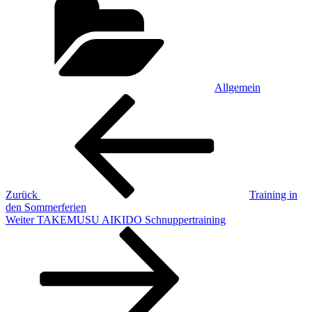
Allgemein
Beitragsnavigation
Vorheriger
Beitrag
Zurück
Training in
den Sommerferien
Nächster
Weiter
TAKEMUSU AIKIDO Schnuppertraining
Beitrag